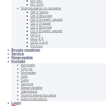
RV 150
RV 200
Slamsugere og spulere
GK II Vario
GK II Boogie
GK II Enkelt-akslet
GS II Trippel
GS II Boogie
GS II Enkelt-akslet
GFS 2
GLS II 3
GDS 5 & 6
Pichon
Brugte maskiner
Service
Reservedele
Kontakt
Kontakt
Om os
Nyheder
Job
Salg
Service
Reservedele
Værksted
Slamsugere/spulere
Administration
Login