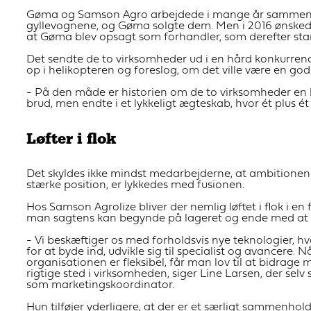
Gøma og Samson Agro arbejdede i mange år sammen i
gyllevognene, og Gøma solgte dem. Men i 2016 ønskede
at Gøma blev opsagt som forhandler, som derefter sta
Det sendte de to virksomheder ud i en hård konkurrence
op i helikopteren og foreslog, om det ville være en god
- På den måde er historien om de to virksomheder en his
brud, men endte i et lykkeligt ægteskab, hvor ét plus ét 
Løfter i flok
Det skyldes ikke mindst medarbejderne, at ambitionen
stærke position, er lykkedes med fusionen.
Hos Samson Agrolize bliver der nemlig løftet i flok i 
man sagtens kan begynde på lageret og ende med at ar
- Vi beskæftiger os med forholdsvis nye teknologier, h
for at byde ind, udvikle sig til specialist og avancer
organisationen er fleksibel, får man lov til at bidrag
rigtige sted i virksomheden, siger Line Larsen, der se
som marketingskoordinator.
Hun tilføjer yderligere, at der er et særligt sammenhold 