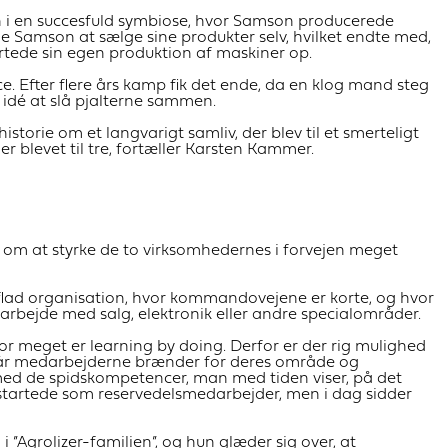
 en succesfuld symbiose, hvor Samson producerede
 Samson at sælge sine produkter selv, hvilket endte med,
rtede sin egen produktion af maskiner op.
. Efter flere års kamp fik det ende, da en klog mand steg
 idé at slå pjalterne sammen.
torie om et langvarigt samliv, der blev til et smerteligt
er blevet til tre, fortæller Karsten Kammer.
 om at styrke de to virksomhedernes i forvejen meget
en flad organisation, hvor kommandovejene er korte, og hvor
bejde med salg, elektronik eller andre specialområder.
vor meget er learning by doing. Derfor er der rig mulighed
e. Når medarbejderne brænder for deres område og
e med de spidskompetencer, man med tiden viser, på det
lv startede som reservedelsmedarbejder, men i dag sidder
i ”Agrolizer-familien”, og hun glæder sig over, at