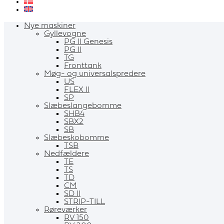
Nye maskiner
Gyllevogne
PG II Genesis
PG II
TG
Fronttank
Møg- og universalspredere
US
FLEX II
SP
Slæbeslangebomme
SHB4
SBX2
SB
Slæbeskobomme
TSB
Nedfældere
TE
TS
TD
CM
SD II
STRIP-TILL
Røreværker
RV 150