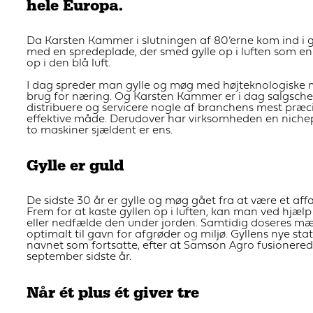
hele Europa.
Da Karsten Kammer i slutningen af 80’erne kom ind i 
med en spredeplade, der smed gylle op i luften som en v
op i den blå luft.
I dag spreder man gylle og møg med højteknologiske ma
brug for næring. Og Karsten Kammer er i dag salgschef
distribuere og servicere nogle af branchens mest præ
effektive måde. Derudover har virksomheden en nichep
to maskiner sjældent er ens.
Gylle er guld
De sidste 30 år er gylle og møg gået fra at være et aff
Frem for at kaste gyllen op i luften, kan man ved hjælp
eller nedfælde den under jorden. Samtidig doseres mæn
optimalt til gavn for afgrøder og miljø. Gyllens nye st
navnet som fortsatte, efter at Samson Agro fusionered
september sidste år.
Når ét plus ét giver tre