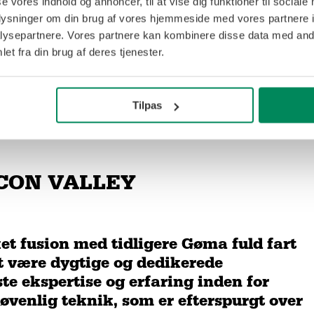
se vores indhold og annoncer, til at vise dig funktioner til sociale
oplysninger om din brug af vores hjemmeside med vores partnere i
ysepartnere. Vores partnere kan kombinere disse data med andr
et fra din brug af deres tjenester.
Tilpas
ICON VALLEY
et fusion med tidligere Gøma fuld fart
t være dygtige og dedikerede
te ekspertise og erfaring inden for
enlig teknik, som er efterspurgt over