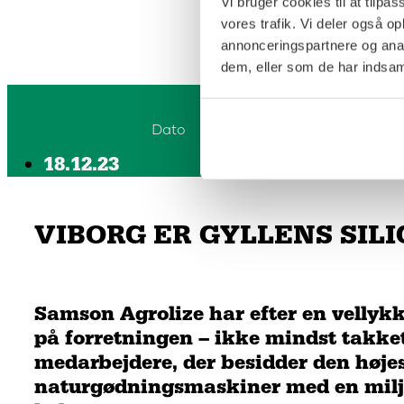
Vi bruger cookies til at tilpas
vores trafik. Vi deler også 
annonceringspartnere og anal
dem, eller som de har indsaml
Dato
18.12.23
VIBORG ER GYLLENS SIL
Samson Agrolize har efter en vellykk
på forretningen – ikke mindst takke
medarbejdere, der besidder den højes
naturgødningsmaskiner med en miljøv