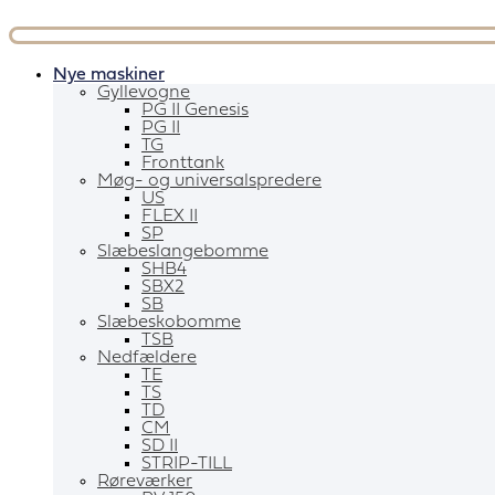
Videre
til
indhold
Nye maskiner
Gyllevogne
PG II Genesis
PG II
TG
Fronttank
Møg- og universalspredere
US
FLEX II
SP
Slæbeslangebomme
SHB4
SBX2
SB
Slæbeskobomme
TSB
Nedfældere
TE
TS
TD
CM
SD II
STRIP-TILL
Røreværker