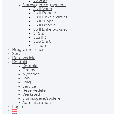
RV 200
Slamsugere og spulere
GK II Vario
GK II Boogie
GK II Enkelt-akslet
GS II Trippel
GS II Boogie
GS II Enkelt-akslet
GFS 2
GLS II 3
GDS 5 & 6
Pichon
Brugte maskiner
Service
Reservedele
Kontakt
Kontakt
Om os
Nyheder
Job
Salg
Service
Reservedele
Værksted
Slamsugere/spulere
Administration
Login