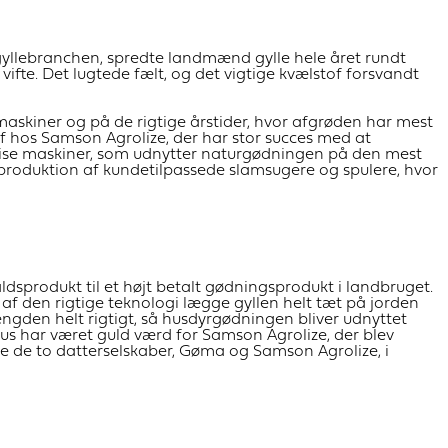
gyllebranchen, spredte landmænd gylle hele året rundt
ifte. Det lugtede fælt, og det vigtige kvælstof forsvandt
skiner og på de rigtige årstider, hvor afgrøden har mest
 hos Samson Agrolize, der har stor succes med at
cise maskiner, som udnytter naturgødningen på den mest
roduktion af kundetilpassede slamsugere og spulere, hvor
aldsprodukt til et højt betalt gødningsprodukt i landbruget.
 af den rigtige teknologi lægge gyllen helt tæt på jorden
gden helt rigtigt, så husdyrgødningen bliver udnyttet
atus har været guld værd for Samson Agrolize, der blev
e de to datterselskaber, Gøma og Samson Agrolize, i