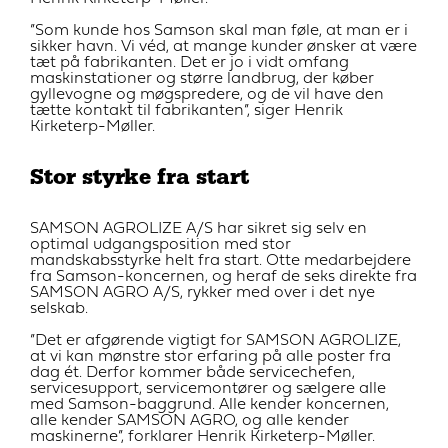
”Som kunde hos Samson skal man føle, at man er i
sikker havn. Vi véd, at mange kunder ønsker at være
tæt på fabrikanten. Det er jo i vidt omfang
maskinstationer og større landbrug, der køber
gyllevogne og møgspredere, og de vil have den
tætte kontakt til fabrikanten”, siger Henrik
Kirketerp-Møller.
Stor styrke fra start
SAMSON AGROLIZE A/S har sikret sig selv en
optimal udgangsposition med stor
mandskabsstyrke helt fra start. Otte medarbejdere
fra Samson-koncernen, og heraf de seks direkte fra
SAMSON AGRO A/S, rykker med over i det nye
selskab.
”Det er afgørende vigtigt for SAMSON AGROLIZE,
at vi kan mønstre stor erfaring på alle poster fra
dag ét. Derfor kommer både servicechefen,
servicesupport, servicemontører og sælgere alle
med Samson-baggrund. Alle kender koncernen,
alle kender SAMSON AGRO, og alle kender
maskinerne”, forklarer Henrik Kirketerp-Møller.