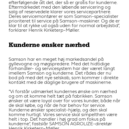
efterfølgende alt det, der så er gratis for kunderne.
Eftermarkedet med den løbende servicering og
salg af reservedele klarer vores servicepartnere.
Deres servicemontører er som Samson-specialister
prioriteret til service på Samson-maskiner. Og de er
klar til at rykke ud også uden for normal arbejdstid”,
forklarer Henrik Kirketerp-Møller.
Kunderne ønsker nærhed
Samson har en meget høj markedsandel på
gyllevogne og møgspredere. Med det hidtidige
forhandler- og servicesystem har der været langt
imellem Samson og kunderne. Det rådes der nu
bod på med det nye selskab, som kommer i direkte
kontakt med de daglige brugere af maskinerne.
”Vi forstår udmærket kundernes ønske om nærhed
og om at komme helt tæt på fabrikken. Samson
ønsker at være loyal over for vores kunder, både når
de skal købe, og når de har behov for service.
Kunderne ønsker specialist-hjælp, og den skal
komme hurtigt. Vores service skal simpelthen være
helt i top. Det handler i høj grad om fokus på
kunderne”, fastslår SAMSON AGROLIZE-direktør
Henrik Kirketerp-Møller.