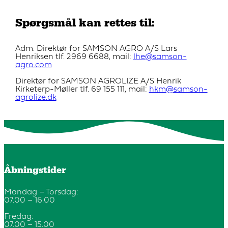
Spørgsmål kan rettes til:
Adm. Direktør for SAMSON AGRO A/S Lars
Henriksen tlf. 2969 6688, mail:
lhe@samson-
agro.com
Direktør for SAMSON AGROLIZE A/S Henrik
Kirketerp-Møller tlf. 69 155 111, mail:
hkm@samson-
agrolize.dk
Åbningstider
Mandag – Torsdag:
07.00 – 16.00
Fredag:
07.00 – 15.00