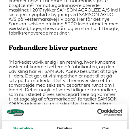
kommer også til at omfatte Danmarks største
brugtcenter for naturgødnings-relaterede
maskiner. I 2017 rykker SAMSON AGROLIZE A/S ind i
sin egen, nyopførte bygning ved SAMSON AGRO
A/S på Vestermarksvej i Viborg. Her får det nye
Samson-selskab omkring 5000 kvadratmeter med
værksted, lager, showroom og en stor hal til brugte,
fabriksrenoverede maskiner.
Forhandlere bliver partnere
”Markedet udvikler sig i en retning, hvor kunderne
ønsker at komme tættere på fabrikanten, og den
udvikling har vi i SAMSON AGRO besluttet at følge
til dørs. Det gør, at vi simpelthen er nødt til at gå
selv på formarkedet. Det vil fremover ske i et tæt
samarbejde med seks servicepartnere rundt om i
landet. Det er nogle af vores tidligere forhandlere,
som nu i stedet bliver servicepartnere og kommer
til at tage sig af eftermarkedet”, fortæller SAMSON
AGROs administrerende direktør, Lars Henriksen.
”Vi har opsagt vores øvrige forhandlere, men de
kan naturligvis regne med vores fulde og loyale
opbakning også i perioden frem til, at
forhandleraftalerne ophører. Samson har haft et
Samtykke
Detaljer
Om