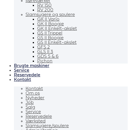
Røreværker
RV 150
RV 200
Slamsugere og spulere
GK II Vario
GK II Boogie
GK II Enkelt-akslet
GS II Trippel
GS II Boogie
GS II Enkelt-akslet
GFS 2
GLS II 3
GDS 5 & 6
Pichon
Brugte maskiner
Service
Reservedele
Kontakt
Kontakt
Om os
Nyheder
Job
Salg
Service
Reservedele
Værksted
Slamsugere/spulere