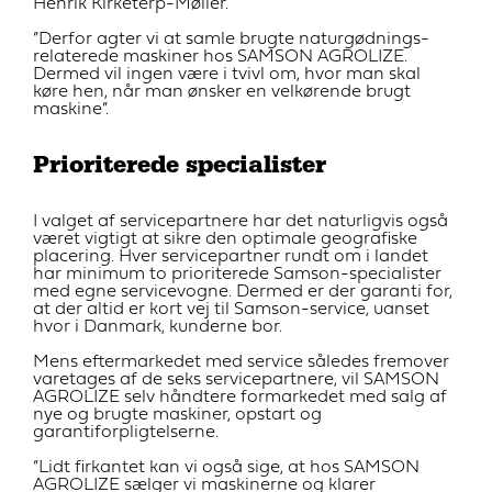
Henrik Kirketerp-Møller.
”Derfor agter vi at samle brugte naturgødnings-
relaterede maskiner hos SAMSON AGROLIZE.
Dermed vil ingen være i tvivl om, hvor man skal
køre hen, når man ønsker en velkørende brugt
maskine”.
Prioriterede specialister
I valget af servicepartnere har det naturligvis også
været vigtigt at sikre den optimale geografiske
placering. Hver servicepartner rundt om i landet
har minimum to prioriterede Samson-specialister
med egne servicevogne. Dermed er der garanti for,
at der altid er kort vej til Samson-service, uanset
hvor i Danmark, kunderne bor.
Mens eftermarkedet med service således fremover
varetages af de seks servicepartnere, vil SAMSON
AGROLIZE selv håndtere formarkedet med salg af
nye og brugte maskiner, opstart og
garantiforpligtelserne.
”Lidt firkantet kan vi også sige, at hos SAMSON
AGROLIZE sælger vi maskinerne og klarer