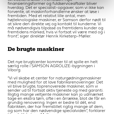
finansieringsformer og fuldserviceaftaler bliver
hverdag. Det er specialist-opgaver, som vi ikke kan
forvente, at maskinforhandlerne ønsker at løse i
fremtiden. Med et relativt lille antal, men
højteknologiske maskiner, er Samson derfor nødt til
at sikre den direkte vej og kontakt til kunderne. Vi
må nødvendigvis tilpasse os fremtidens kunder og
fremtidens marked, hvis vi fortsat vil være med og i
front”, siger direktør Henrik Kirketerp-Møller.
De brugte maskiner
Det nye brugtcenter kommer til at spille en helt
særlig rolle i SAMSON AGROLIZE-bygningen i
Viborg.
”Vi vil skabe et center for naturgødningsmaskiner
med mulighed for at lave fabriksrenoveringer. Det
vil blive brugte, toprenoverede maskiner, som vi
sender ud til fortsat aktiv tjeneste og med garanti.
Rigtig mange veltjente maskiner kan jo udmærket
tage en ekstra tørn, ofte i en årrække, blot de får en
grundig renovering. Ingen er bedre til dét, end
fabrikken, der har fremstillet rigtig mange af dem,
og som har den nødvendige specialviden”, forklarer