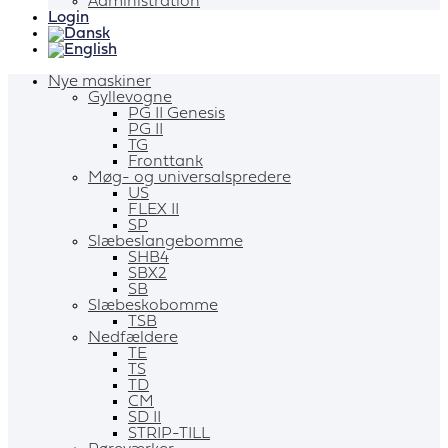
Administration
Login
Nye maskiner
Gyllevogne
PG II Genesis
PG II
TG
Fronttank
Møg- og universalspredere
US
FLEX II
SP
Slæbeslangebomme
SHB4
SBX2
SB
Slæbeskobomme
TSB
Nedfældere
TE
TS
TD
CM
SD II
STRIP-TILL