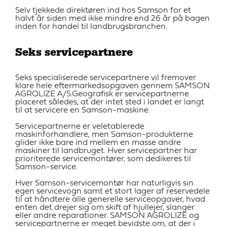
Selv tjekkede direktøren ind hos Samson for et
halvt år siden med ikke mindre end 26 år på bagen
inden for handel til landbrugsbranchen.
Seks servicepartnere
Seks specialiserede servicepartnere vil fremover
klare hele eftermarkedsopgaven gennem SAMSON
AGROLIZE A/S.Geografisk er servicepartnerne
placeret således, at der intet sted i landet er langt
til at servicere en Samson-maskine.
Servicepartnerne er veletablerede
maskinforhandlere, men Samson-produkterne
glider ikke bare ind mellem en masse andre
maskiner til landbruget. Hver servicepartner har
prioriterede servicemontører, som dedikeres til
Samson-service.
Hver Samson-servicemontør har naturligvis sin
egen servicevogn samt et stort lager af reservedele
til at håndtere alle generelle serviceopgaver, hvad
enten det drejer sig om skift af hjullejer, slanger
eller andre reparationer. SAMSON AGROLIZE og
servicepartnerne er meget bevidste om, at der i