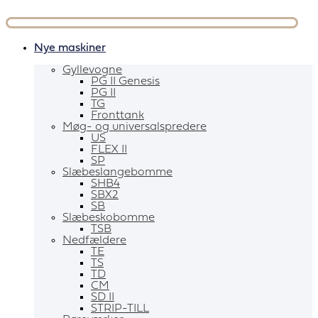
Videre
til
indhold
Nye maskiner
Gyllevogne
PG II Genesis
PG II
TG
Fronttank
Møg- og universalspredere
US
FLEX II
SP
Slæbeslangebomme
SHB4
SBX2
SB
Slæbeskobomme
TSB
Nedfældere
TE
TS
TD
CM
SD II
STRIP-TILL