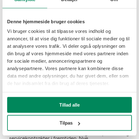
net af rigtig dygtige forhandlere, som vi har al
mulig grund til at takke for mange års flot indsats”,
siger Lars Henriksen.
Denne hjemmeside bruger cookies
Han ser i øvrigt frem til den nye struktur med store
forventninger.
Vi bruger cookies til at tilpasse vores indhold og
”Jeg er sikker på, at den vil være til stor fordel for
annoncer, til at vise dig funktioner til sociale medier og til
den fremtidige distribution af Samson-maskinerne,
at analysere vores trafik. Vi deler også oplysninger om
både for kunderne og for fabrikken. Med
udviklingen af fremtidens nye produkter er det
din brug af vores hjemmeside med vores partnere inden
afgørende vigtigt, at Samson er tæt på kunderne
for sociale medier, annonceringspartnere og
for at opnå de helt rigtige løsninger” fastslår
SAMSON AGRO-direktør Lars Henriksen.
analysepartnere. Vores partnere kan kombinere disse
data med andre oplysninger, du har givet dem, eller som
Skrappere krav
de har indsamlet fra din brug af deres tjenester.
Direktøren for SAMSON AGROLIZE A/S, Henrik
Kirketerp-Møller, lægger ikke skjul på
Tillad alle
nødvendigheden af at sikre Samson som førstevalg
også fremover, hvor han imødeser stadig øgede
krav til maskinerne.
Tilpas
”Vi vil helt sikkert blive mødt af endnu skrappere
krav til driftssikkerhed, udvidede garantiperioder og
servicekontrakter i fremtiden. Nye