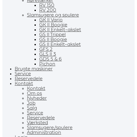
Røreværker
RV 150
RV 200
Slamsugere og spulere
GK II Vario
GK II Boogie
GK II Enkelt-akslet
GS II Trippel
GS II Boogie
GS II Enkelt-akslet
GFS 2
GLS II 3
GDS 5 & 6
Pichon
Brugte maskiner
Service
Reservedele
Kontakt
Kontakt
Om os
Nyheder
Job
Salg
Service
Reservedele
Værksted
Slamsugere/spulere
Administration