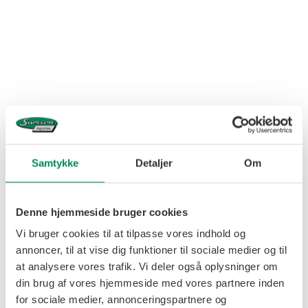
Dato
Samtykke
Detaljer
Om
30.06.18
Denne hjemmeside bruger cookies
Vi bruger cookies til at tilpasse vores indhold og
NY DISTRIKTSCHEF
annoncer, til at vise dig funktioner til sociale medier og til
at analysere vores trafik. Vi deler også oplysninger om
din brug af vores hjemmeside med vores partnere inden
Ulrik Thorlak er pr. 1. marts ansat som Distriktschef
hos Samson Agrolize.
for sociale medier, annonceringspartnere og