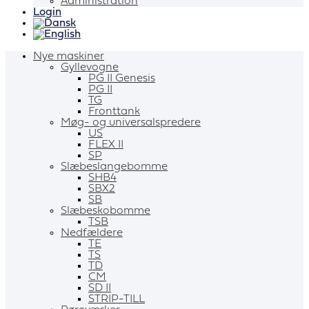
Administration
Login
Nye maskiner
Gyllevogne
PG II Genesis
PG II
TG
Fronttank
Møg- og universalspredere
US
FLEX II
SP
Slæbeslangebomme
SHB4
SBX2
SB
Slæbeskobomme
TSB
Nedfældere
TE
TS
TD
CM
SD II
STRIP-TILL