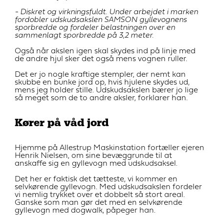
- Diskret og virkningsfuldt. Under arbejdet i marken
fordobler udskudsakslen SAMSON gyllevognens
sporbredde og fordeler belastningen over en
sammenlagt sporbredde på 3,2 meter.
Også når akslen igen skal skydes ind på linje med
de andre hjul sker det også mens vognen ruller.
Det er jo nogle kraftige stempler, der nemt kan
skubbe en bunke jord op, hvis hjulene skydes ud,
mens jeg holder stille. Udskudsakslen bærer jo lige
så meget som de to andre aksler, forklarer han.
Kører på våd jord
Hjemme på Allestrup Maskinstation fortæller ejeren
Henrik Nielsen, om sine bevæggrunde til at
anskaffe sig en gyllevogn med udskudsaksel.
Det her er faktisk det tætteste, vi kommer en
selvkørende gyllevogn. Med udskudsakslen fordeler
vi nemlig trykket over et dobbelt så stort areal.
Ganske som man gør det med en selvkørende
gyllevogn med dogwalk, påpeger han.