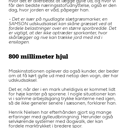
hvor det er allerbedst at lægge gylle ud, og hvor vi
får den bedste næringsstofudnyttelse, også er den
dag, hvor jorden er våd, påpeger han.
- Det er især på nyudlagte slætgræsmarker, en
SAMSON udskudsaksel kan skåne græsset ved at
fordele belastninger over en større sporbredde. Det
er vigtigt, at der ikke optræder sporkanter, hvor
skårlægger og rive kan trække jord med ind i
ensilagen.
800 millimeter hjul
Maskinstationen oplever da også kunder, der beder
om at få kørt gylle ud med netop den vogn, der har
udskudsaksel.
Det er, når der i en mark uheldigvis er kommet lidt
for høje kanter på sporene. I nogle situationer kan
vi i samme arbejdsgang trykke kanterne ned igen,
så de ikke generer senere i sæsonen, forklarer han.
Henrik Nielsen har efterhånden gjort sig mange
erfaringer med gylleudbringning. Herunder også
selvkørende systemer med dogwalk, der kan
fordele marktrykket i bredere spor.