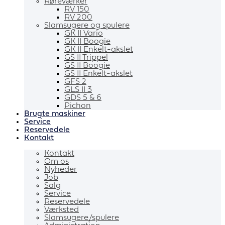
Røreværker
RV 150
RV 200
Slamsugere og spulere
GK II Vario
GK II Boogie
GK II Enkelt-akslet
GS II Trippel
GS II Boogie
GS II Enkelt-akslet
GFS 2
GLS II 3
GDS 5 & 6
Pichon
Brugte maskiner
Service
Reservedele
Kontakt
Kontakt
Om os
Nyheder
Job
Salg
Service
Reservedele
Værksted
Slamsugere/spulere