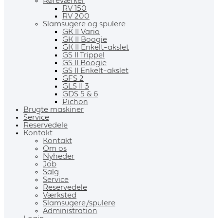
Røreværker
RV 150
RV 200
Slamsugere og spulere
GK II Vario
GK II Boogie
GK II Enkelt-akslet
GS II Trippel
GS II Boogie
GS II Enkelt-akslet
GFS 2
GLS II 3
GDS 5 & 6
Pichon
Brugte maskiner
Service
Reservedele
Kontakt
Kontakt
Om os
Nyheder
Job
Salg
Service
Reservedele
Værksted
Slamsugere/spulere
Administration