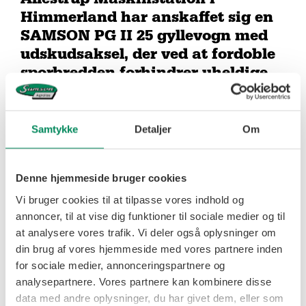
Himmerland har anskaffet sig en
SAMSON PG II 25 gyllevogn med
udskudsaksel, der ved at fordoble
sporbredden forhindrer uheldige
spordannelser i
slætgræsmarkerne.
Samtykke
Detaljer
Om
Indehaver af Allestrup Maskinstation, Henrik
Nielsen, råder i dag over syv SAMSON gyllevogne,
heraf 2 med hjultræk og 1 med udskudsaksel.
Denne hjemmeside bruger cookies
Det er her på slætgræsmarker i omdrift, at
Vi bruger cookies til at tilpasse vores indhold og
SAMSON PG II 25 gyllevognen med udskudsaksel
gør størst nytte, fortæller maskinfører Alexander
annoncer, til at vise dig funktioner til sociale medier og til
Jakobsen fra Allestrup Maskinstation mellem
at analysere vores trafik. Vi deler også oplysninger om
Hobro og Aars.
din brug af vores hjemmeside med vores partnere inden
Som altid kører Alexander Jakobsen i fastlagte
for sociale medier, annonceringspartnere og
kørespor hos maskinstationens mange kunder. Og
her hører det med til Allestrup Maskinstations
analysepartnere. Vores partnere kan kombinere disse
service, at der helst ikke skal være synlige spor i
data med andre oplysninger, du har givet dem, eller som
marken efter der lige er tilføjet 25 tons gylle pr.