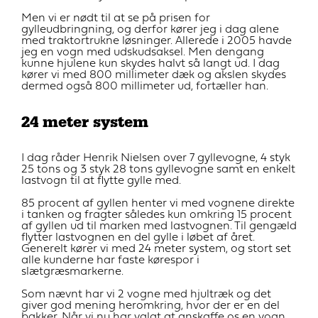
Men vi er nødt til at se på prisen for
gylleudbringning, og derfor kører jeg i dag alene
med traktortrukne løsninger. Allerede i 2005 havde
jeg en vogn med udskudsaksel. Men dengang
kunne hjulene kun skydes halvt så langt ud. I dag
kører vi med 800 millimeter dæk og akslen skydes
dermed også 800 millimeter ud, fortæller han.
24 meter system
I dag råder Henrik Nielsen over 7 gyllevogne, 4 styk
25 tons og 3 styk 28 tons gyllevogne samt en enkelt
lastvogn til at flytte gylle med.
85 procent af gyllen henter vi med vognene direkte
i tanken og fragter således kun omkring 15 procent
af gyllen ud til marken med lastvognen. Til gengæld
flytter lastvognen en del gylle i løbet af året.
Generelt kører vi med 24 meter system, og stort set
alle kunderne har faste kørespor i
slætgræsmarkerne.
Som nævnt har vi 2 vogne med hjultræk og det
giver god mening heromkring, hvor der er en del
bakker. Når vi nu har valgt at anskaffe os en vogn