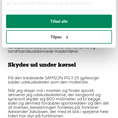
hektar til at skubbe udbyttet af næste slæt i vejret.
de har indsamlet fra din brug af deres tjenester.
Maskinfører Alexander Jakobsen, Allestrup
Maskinstation, viser her, hvordan en ekstra
sporbredde på 800 millimeter i hver side, skåner
Tillad alle
slætgræsmarken og eliminerer spordannelsen, selv
i våd jord.
Er der tale om en gammel græsmark med faste og
Tilpas
tydelige kørespor, skyder jeg ikke akslen ud, for her
er der ofte ikke noget at hente ved at gøre
køresporet bredere, forklarer den erfarne og
landmandsuddannede maskinfører.
Skydes ud under kørsel
På den treakslede SAMSON PG II 25 gyllevogn
sidder udskudsakslen som den midterste.
Når jeg drejer ind i marken og finder sporet,
aktiverer jeg udskudsakslerne, der langsomt og
synkront skyder sig 800 millimeter ud til begge
sider og dermed fordobler sporbredden og den del
af marken, belastningen fordeles på, forklarer
Alexander Jakobsen, der med et blik i spejlene hele
tiden har styr på funktionen.