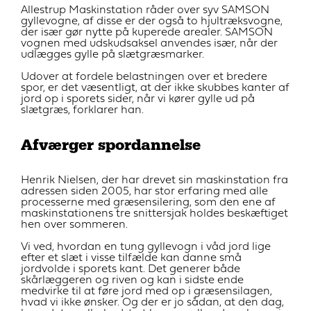
Allestrup Maskinstation råder over syv SAMSON
gyllevogne, af disse er der også to hjultræksvogne,
der især gør nytte på kuperede arealer. SAMSON
vognen med udskudsaksel anvendes især, når der
udlægges gylle på slætgræsmarker.
Udover at fordele belastningen over et bredere
spor, er det væsentligt, at der ikke skubbes kanter af
jord op i sporets sider, når vi kører gylle ud på
slætgræs, forklarer han.
Afværger spordannelse
Henrik Nielsen, der har drevet sin maskinstation fra
adressen siden 2005, har stor erfaring med alle
processerne med græsensilering, som den ene af
maskinstationens tre snittersjak holdes beskæftiget
hen over sommeren.
Vi ved, hvordan en tung gyllevogn i våd jord lige
efter et slæt i visse tilfælde kan danne små
jordvolde i sporets kant. Det generer både
skårlæggeren og riven og kan i sidste ende
medvirke til at føre jord med op i græsensilagen,
hvad vi ikke ønsker. Og der er jo sådan, at den dag,