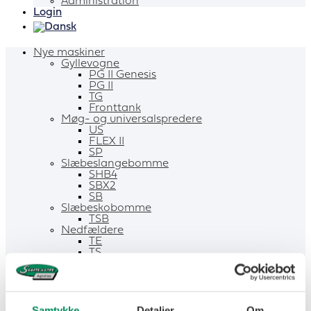
Administration
Login
Nye maskiner
Gyllevogne
PG II Genesis
PG II
TG
Fronttank
Møg- og universalspredere
US
FLEX II
SP
Slæbeslangebomme
SHB4
SBX2
SB
Slæbeskobomme
TSB
Nedfældere
TE
TS
TD
CM
SD II
STRIP-TILL
Røreværker
Samtykke
Detaljer
Om