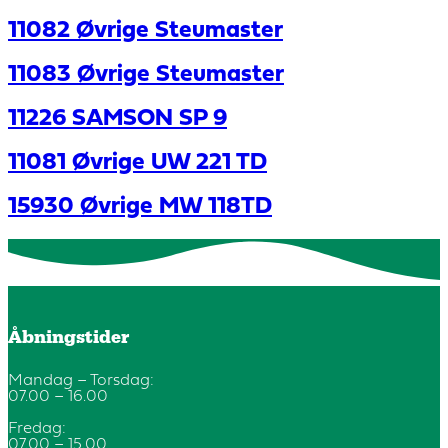
11082 Øvrige Steumaster
11083 Øvrige Steumaster
11226 SAMSON SP 9
11081 Øvrige UW 221 TD
15930 Øvrige MW 118TD
Åbningstider
Mandag – Torsdag:
07.00 – 16.00
Fredag:
07.00 – 15.00