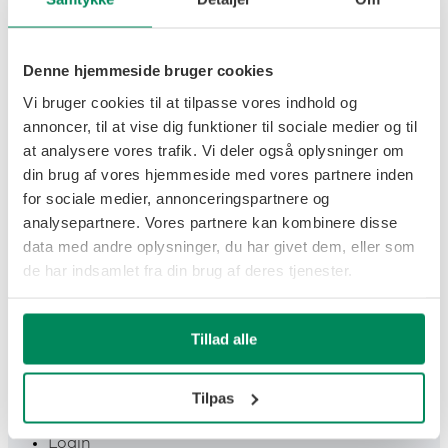
RV 150
RV 200
Slamsugere og spulere
GK II Vario
Denne hjemmeside bruger cookies
GK II Boogie
GK II Enkelt-akslet
Vi bruger cookies til at tilpasse vores indhold og
GS II Trippel
GS II Boogie
annoncer, til at vise dig funktioner til sociale medier og til
GS II Enkelt-akslet
at analysere vores trafik. Vi deler også oplysninger om
GFS 2
GLS II 3
din brug af vores hjemmeside med vores partnere inden
GDS 5 & 6
for sociale medier, annonceringspartnere og
Pichon
Brugte maskiner
analysepartnere. Vores partnere kan kombinere disse
Service
data med andre oplysninger, du har givet dem, eller som
Reservedele
Kontakt
de har indsamlet fra din brug af deres tjenester.
Kontakt
Om os
Nyheder
Job
Tillad alle
Salg
Service
Reservedele
Værksted
Tilpas
Slamsugere/spulere
Administration
Login