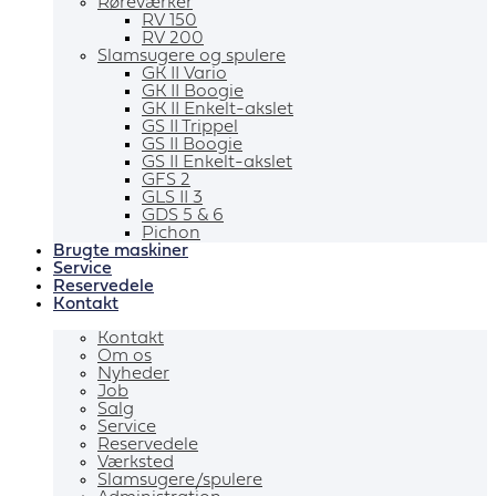
Røreværker
RV 150
RV 200
Slamsugere og spulere
GK II Vario
GK II Boogie
GK II Enkelt-akslet
GS II Trippel
GS II Boogie
GS II Enkelt-akslet
GFS 2
GLS II 3
GDS 5 & 6
Pichon
Brugte maskiner
Service
Reservedele
Kontakt
Kontakt
Om os
Nyheder
Job
Salg
Service
Reservedele
Værksted
Slamsugere/spulere