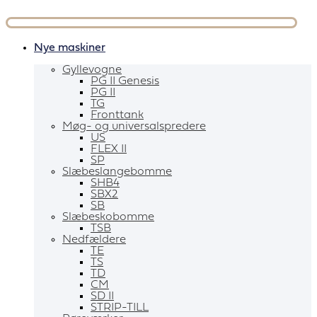
Videre
til
indhold
Nye maskiner
Gyllevogne
PG II Genesis
PG II
TG
Fronttank
Møg- og universalspredere
US
FLEX II
SP
Slæbeslangebomme
SHB4
SBX2
SB
Slæbeskobomme
TSB
Nedfældere
TE
TS
TD
CM
SD II
STRIP-TILL