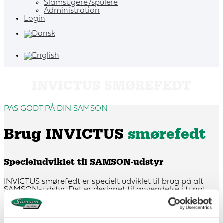
Slamsugere/spulere
Administration
Login
INVICTUS SMØREFEDT
PAS GODT PÅ DIN SAMSON
Brug INVICTUS
smørefedt
Specieludviklet til SAMSON-udstyr
INVICTUS smørefedt er specielt udviklet til brug på alt
SAMSON-udstyr. Det er designet til anvendelse i tungt
belastede lejer og bøsninger samt i centrale
smøresystemer med lange smøreledninger og højt tryk.
Smørefedtet beskytter effektivt mod korrosion og rust,