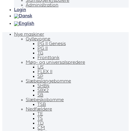
Slamsugere/spulere
Administration
Login
Nye maskiner
Gyllevogne
PG II Genesis
PG II
TG
Fronttank
Møg- og universalspredere
US
FLEX II
SP
Slæbeslangebomme
SHB4
SBX2
SB
Slæbeskobomme
TSB
Nedfældere
TE
TS
TD
CM