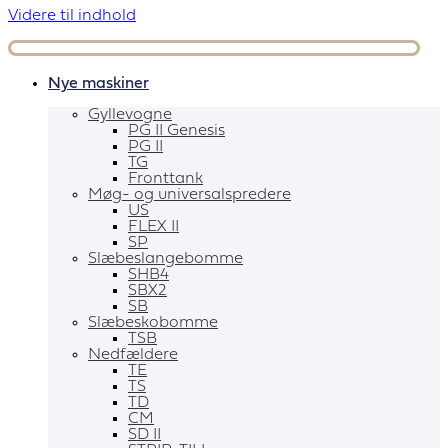
Videre til indhold
Nye maskiner
Gyllevogne
PG II Genesis
PG II
TG
Fronttank
Møg- og universalspredere
US
FLEX II
SP
Slæbeslangebomme
SHB4
SBX2
SB
Slæbeskobomme
TSB
Nedfældere
TE
TS
TD
CM
SD II