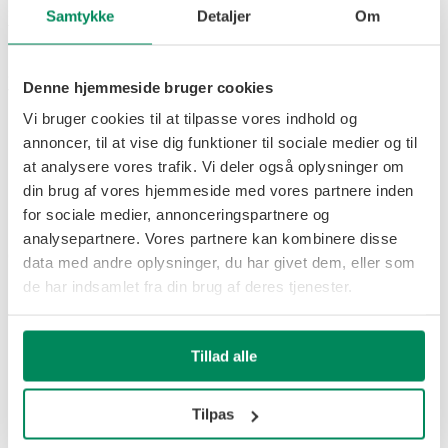
selv under påvirkning af gylle, staldgødning eller i våde
Samtykke
Detaljer
Om
forhold.
Med INVICTUS smørefedt fra SAMSON får du et
gennemtestet smøremiddel i højeste kvalitet til
Denne hjemmeside bruger cookies
vedligeholdelse af dine maskiner.
Vi bruger cookies til at tilpasse vores indhold og
Produktet understøtter effektivt SAMSON-maskinernes
lange levetid og driftssikkerhed, hvilket sikrer, at du som
annoncer, til at vise dig funktioner til sociale medier og til
bruger får mest muligt ud af dit daglige arbejde med
at analysere vores trafik. Vi deler også oplysninger om
professionelt udstyr.
din brug af vores hjemmeside med vores partnere inden
INVICTUS SMØREFEDT
for sociale medier, annonceringspartnere og
analysepartnere. Vores partnere kan kombinere disse
Opfylder følgende
data med andre oplysninger, du har givet dem, eller som
standarder
de har indsamlet fra din brug af deres tjenester.
DIN 51 502 kategori KP2K-30.
Tillad alle
ISO 6743-9:1987 kategori ISO-L-
XCCIB2.
Tilpas
SKF Emcor WWO – destilleret