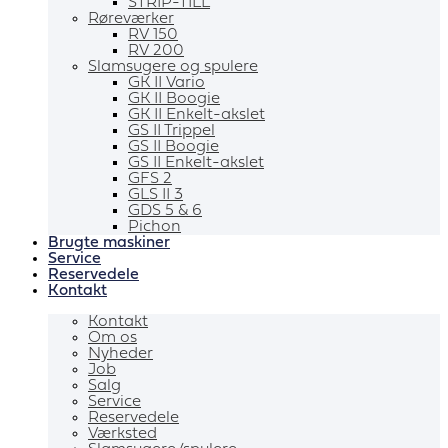
STRIP-TILL
Røreværker
RV 150
RV 200
Slamsugere og spulere
GK II Vario
GK II Boogie
GK II Enkelt-akslet
GS II Trippel
GS II Boogie
GS II Enkelt-akslet
GFS 2
GLS II 3
GDS 5 & 6
Pichon
Brugte maskiner
Service
Reservedele
Kontakt
Kontakt
Om os
Nyheder
Job
Salg
Service
Reservedele
Værksted