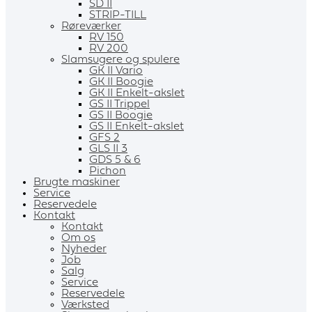
SD II
STRIP-TILL
Røreværker
RV 150
RV 200
Slamsugere og spulere
GK II Vario
GK II Boogie
GK II Enkelt-akslet
GS II Trippel
GS II Boogie
GS II Enkelt-akslet
GFS 2
GLS II 3
GDS 5 & 6
Pichon
Brugte maskiner
Service
Reservedele
Kontakt
Kontakt
Om os
Nyheder
Job
Salg
Service
Reservedele
Værksted