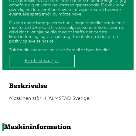
Hvis du ønsker at få mere information om denne vogn, vil jeg
anbefale dig at kontakte vores salgspersonale. De vil kunne
give dig en detaljeret beskrivelse af vognen samt besvare
eventuelle spørgsmål, du måtte have.
Du kan enten besøge vores butik, ringe til os eller sende en e-
mail for at få kontakt til vores salgspersonale. Vores team er
altid klar til at hjælpe dig med at træffe det bedste
købsbeslutning, og vi vil gå langt for at sikre, at du får en
positiv oplevelse hos os.
Tak for din interesse, og vi ser frem til at høre fra dig!
Kontakt sælger
Beskrivelse
Maskinen står i HALMSTAD, Sverige.
Maskininformation