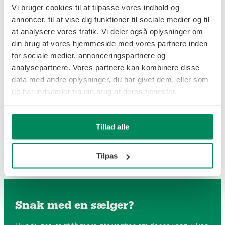
Vi bruger cookies til at tilpasse vores indhold og
AP
annoncer, til at vise dig funktioner til sociale medier og til
at analysere vores trafik. Vi deler også oplysninger om
din brug af vores hjemmeside med vores partnere inden
16METER
for sociale medier, annonceringspartnere og
analysepartnere. Vores partnere kan kombinere disse
Årgang: 2016
data med andre oplysninger, du har givet dem, eller som
de har indsamlet fra din brug af deres tjenester.
Lager: Sverige
Pris: 169.000
Tillad alle
SEK
Tilpas
Snak med en sælger?