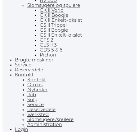
RV 200
Slamsugere og spulere
GK II Vario
GK II Boogie
GK II Enkelt-akslet
GS II Trippel
GS II Boogie
GS II Enkelt-akslet
GFS 2
GLS II 3
GDS 5 & 6
Pichon
Brugte maskiner
Service
Reservedele
Kontakt
Kontakt
Om os
Nyheder
Job
Salg
Service
Reservedele
Værksted
Slamsugere/spulere
Administration
Login