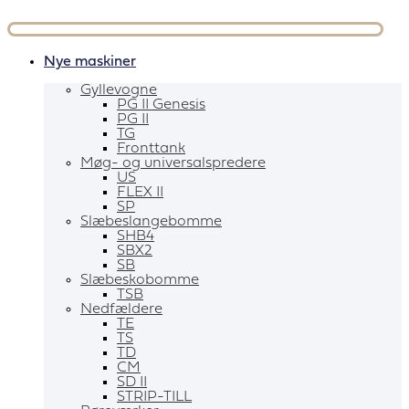
Videre
til
indhold
Nye maskiner
Gyllevogne
PG II Genesis
PG II
TG
Fronttank
Møg- og universalspredere
US
FLEX II
SP
Slæbeslangebomme
SHB4
SBX2
SB
Slæbeskobomme
TSB
Nedfældere
TE
TS
TD
CM
SD II
STRIP-TILL