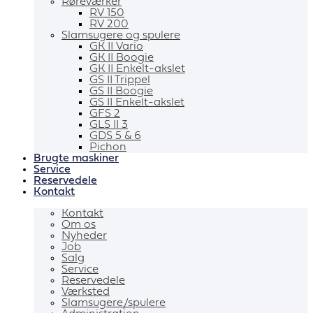
Røreværker
RV 150
RV 200
Slamsugere og spulere
GK II Vario
GK II Boogie
GK II Enkelt-akslet
GS II Trippel
GS II Boogie
GS II Enkelt-akslet
GFS 2
GLS II 3
GDS 5 & 6
Pichon
Brugte maskiner
Service
Reservedele
Kontakt
Kontakt
Om os
Nyheder
Job
Salg
Service
Reservedele
Værksted
Slamsugere/spulere