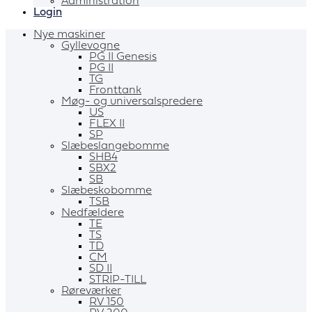
Administration
Login
Nye maskiner
Gyllevogne
PG II Genesis
PG II
TG
Fronttank
Møg- og universalspredere
US
FLEX II
SP
Slæbeslangebomme
SHB4
SBX2
SB
Slæbeskobomme
TSB
Nedfældere
TE
TS
TD
CM
SD II
STRIP-TILL
Røreværker
RV 150