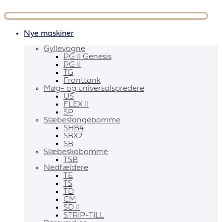
Videre
til
indhold
Nye maskiner
Gyllevogne
PG II Genesis
PG II
TG
Fronttank
Møg- og universalspredere
US
FLEX II
SP
Slæbeslangebomme
SHB4
SBX2
SB
Slæbeskobomme
TSB
Nedfældere
TE
TS
TD
CM
SD II
STRIP-TILL