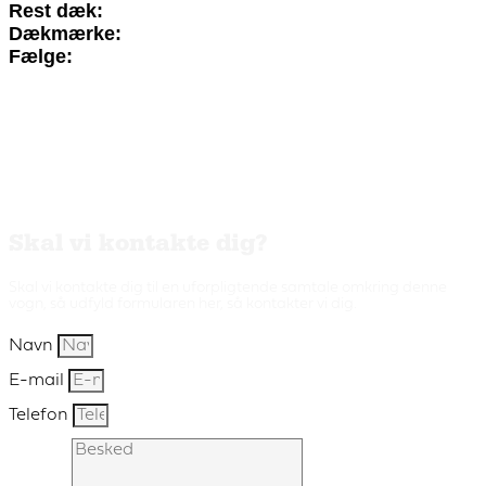
Rest dæk:
Dækmærke:
Fælge:
Skal vi kontakte dig?
Skal vi kontakte dig til en uforpligtende samtale omkring denne
vogn, så udfyld formularen her, så kontakter vi dig.
Navn
E-mail
Telefon