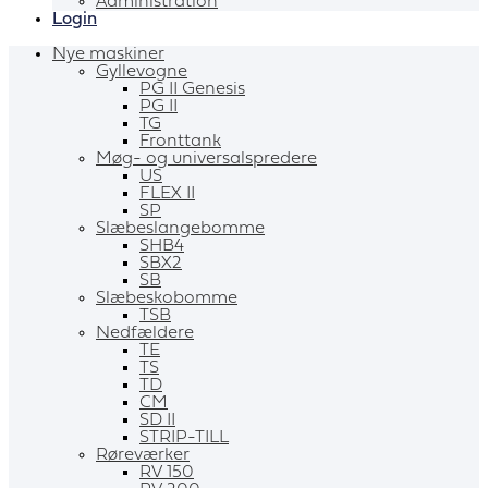
Administration
Login
Nye maskiner
Gyllevogne
PG II Genesis
PG II
TG
Fronttank
Møg- og universalspredere
US
FLEX II
SP
Slæbeslangebomme
SHB4
SBX2
SB
Slæbeskobomme
TSB
Nedfældere
TE
TS
TD
CM
SD II
STRIP-TILL
Røreværker
RV 150