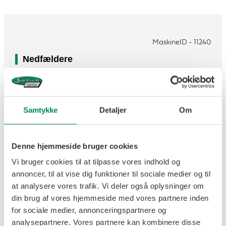
MaskineID - 11240
Nedfældere
SAMSON
Samtykke
Detaljer
Om
CM 6 Nedfælder
Årgang: 2005
Denne hjemmeside bruger cookies
Vi bruger cookies til at tilpasse vores indhold og
Lager: Danmark
annoncer, til at vise dig funktioner til sociale medier og til
Pris: 92.500
at analysere vores trafik. Vi deler også oplysninger om
din brug af vores hjemmeside med vores partnere inden
DKK
for sociale medier, annonceringspartnere og
analysepartnere. Vores partnere kan kombinere disse