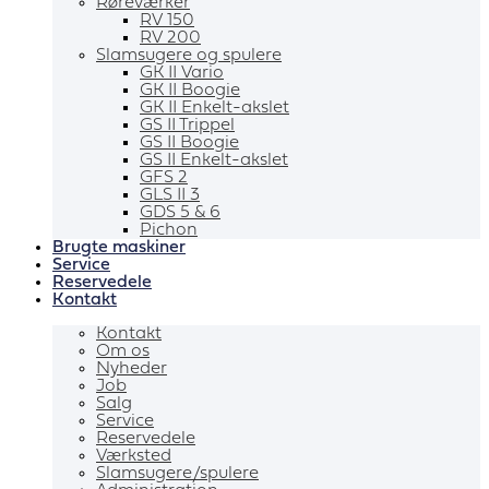
Røreværker
RV 150
RV 200
Slamsugere og spulere
GK II Vario
GK II Boogie
GK II Enkelt-akslet
GS II Trippel
GS II Boogie
GS II Enkelt-akslet
GFS 2
GLS II 3
GDS 5 & 6
Pichon
Brugte maskiner
Service
Reservedele
Kontakt
Kontakt
Om os
Nyheder
Job
Salg
Service
Reservedele
Værksted
Slamsugere/spulere