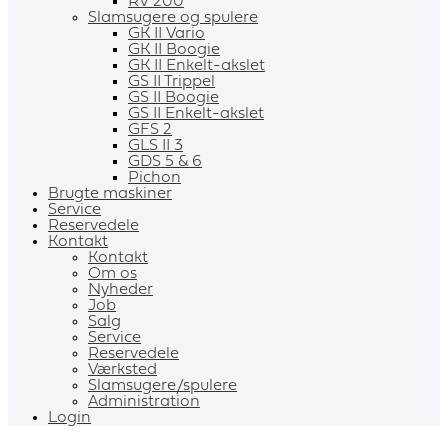
RV 200
Slamsugere og spulere
GK II Vario
GK II Boogie
GK II Enkelt-akslet
GS II Trippel
GS II Boogie
GS II Enkelt-akslet
GFS 2
GLS II 3
GDS 5 & 6
Pichon
Brugte maskiner
Service
Reservedele
Kontakt
Kontakt
Om os
Nyheder
Job
Salg
Service
Reservedele
Værksted
Slamsugere/spulere
Administration
Login