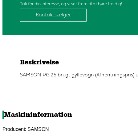
Tak for din interesse, og vi ser frem til at høre fra dig!
Kontakt sælger
Beskrivelse
SAMSON PG 25 brugt gyllevogn (Afhentningspris)
Maskininformation
Producent: SAMSON