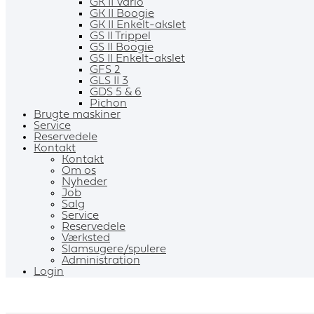
GK II Vario
GK II Boogie
GK II Enkelt-akslet
GS II Trippel
GS II Boogie
GS II Enkelt-akslet
GFS 2
GLS II 3
GDS 5 & 6
Pichon
Brugte maskiner
Service
Reservedele
Kontakt
Kontakt
Om os
Nyheder
Job
Salg
Service
Reservedele
Værksted
Slamsugere/spulere
Administration
Login