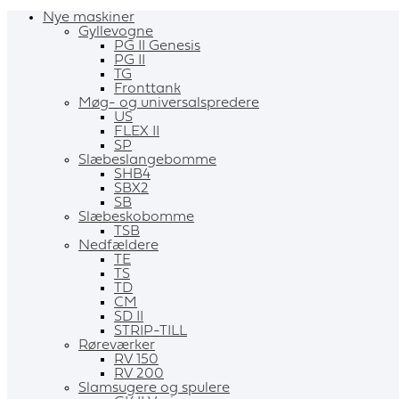
Nye maskiner
Gyllevogne
PG II Genesis
PG II
TG
Fronttank
Møg- og universalspredere
US
FLEX II
SP
Slæbeslangebomme
SHB4
SBX2
SB
Slæbeskobomme
TSB
Nedfældere
TE
TS
TD
CM
SD II
STRIP-TILL
Røreværker
RV 150
RV 200
Slamsugere og spulere