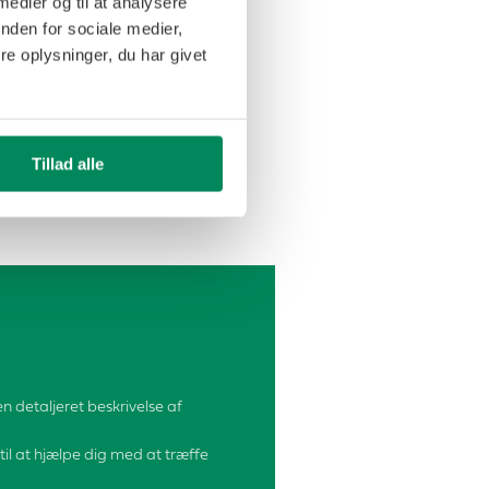
 medier og til at analysere
nden for sociale medier,
e oplysninger, du har givet
Tillad alle
n detaljeret beskrivelse af
 til at hjælpe dig med at træffe