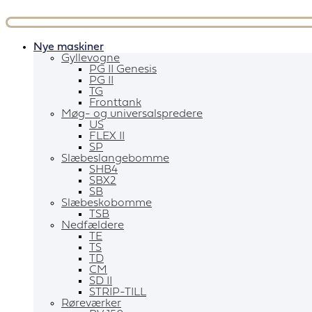
Videre
til
indhold
Nye maskiner
Gyllevogne
PG II Genesis
PG II
TG
Fronttank
Møg- og universalspredere
US
FLEX II
SP
Slæbeslangebomme
SHB4
SBX2
SB
Slæbeskobomme
TSB
Nedfældere
TE
TS
TD
CM
SD II
STRIP-TILL
Røreværker