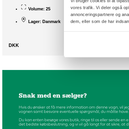
Vi bruger cookies til at tilpas
vores trafik. Vi deler også 
Volume: 25
annonceringspartnere og anal
dem, eller som de har indsaml
Lager: Danmark
Pris: 325.000
DKK
Snak med en sælger?
Hvis du ønsker at få mere information om denne vogn, vil jeg
vognen samt besvare eventuelle spørgsmål, du måtte have.
Du kan enten besøge vores butik, ringe til os eller sende en e
det bedste købsbeslutning, og vi vil gå langt for at sikre, at d