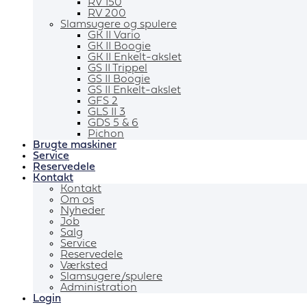
RV 150
RV 200
Slamsugere og spulere
GK II Vario
GK II Boogie
GK II Enkelt-akslet
GS II Trippel
GS II Boogie
GS II Enkelt-akslet
GFS 2
GLS II 3
GDS 5 & 6
Pichon
Brugte maskiner
Service
Reservedele
Kontakt
Kontakt
Om os
Nyheder
Job
Salg
Service
Reservedele
Værksted
Slamsugere/spulere
Administration
Login